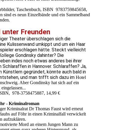
Farbbilder, Taschenbuch, ISBN 9783759845658,
en sind es neun Einzelbände und ein Sammelband
änden.
 unter
Freunden
ger Theater überschlagen sich die
 eine Kulissenwand umkippt und um ein Haar
spieler erschlagen hätte. Steckt vielleicht
Kollege Gondinsky dahinter? Die
leben indes noch etwas anderes bei ihrer
n Schlaraffen in Hannover. Schlaraffen? Ja,
n Künstlern gegründet, könnte auch bald in
tstehen, und man trifft sich dazu im
Hotel
unschweig. Aber Gondinsky hat sich auf ein
 eingelassen...
ISBN, ‎ 978-3758475887, 14,99 €
öhr - Kriminalroman
er Kriminalrat Dr Thomas Faust wird erneut
aubs auf Föhr in einen Kriminalfall verwickelt
hn aufzuklären.
motivierte Mord an einem Jungen Mann zu
mmt einen ganz anderen Hintergrund, als