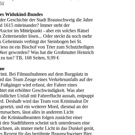
51
 des Widukind-Bundes
 der Geschichte der Stadt Braunschweig die Jahre
d 1615 miteinander? Immer steht der
 Auctor im Mittelpunkt - aber ein solches Rätsel
 Zeitreisender lösen... Oder steckt da noch mehr
 Geheimnis verbirgt der Steinbogen bei St.
eso ist ein Bischof von Trier zum Schutzheiligen
 Oker geworden? Was hat die Großmutter Heinrich
zu tun? TB, 168 Seiten, 9,99 €
me
imi. Bei Filmaufnahmen auf dem Burgplatz in
d das Team Zeuge eines Verkehrsunfalls auf der
 Fußgänger wird erfasst, der Fahrer eines
htet mit erhöhter Geschwindigkeit. Was aber
tödlicher Unfall mit Fahrerflucht aussah, entpuppt
ord. Deshalb wird das Team von Kriminalrat Dr
esetzt, und ein weiterer Mord, diesmal an der
rursachers, lässt alles in anderem Licht
 die Kriminalbeamten folgen zunächst einer
i den Stadtführern scheint sich unterdessen eine
ichnen, als immer mehr Licht in das Dunkel gerät,
tes Rezept für das berühmte Braunschweiger Bier,