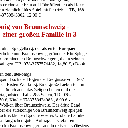
s er eine alte Frau auf Föhr öffentlich als Hexe
n ziemlich übles Spiel mit ihr trieb..., TB, 168
8-3759843302, 12,00 €
önig von Braunschweig -
 einer großen Familie in 3
ulius Spiegelberg, der als erster Europäer
Vechelde und Braunschweig gründete. Ein Spiegel
len prominenten Braunschweigern, die in seinem
usgingen. TB, 978-3757574482, 14,80 €, eBook
en des Jutekönigs
 spannt sich der Bogen der Ereignisse von 1907
den Ersten Weltkrieg. Eine große Liebe steht im
 natürlich auch das Zeitgeschehen und die
rotagonisten. .Bd 2 288 Seiten, TB 978-
0 €, Kindle 9783758434983 , 8,99 € -
Wolken über Braunschweig. Der dritte Band
über die Jutekönige von Braunschweig spiegelt
 schrecklichen Epoche wieder. Und die Familien
h anfänglichen guten Aufträgen - Gefahren
ch im Braunschweiger Land bereits seit spätestens