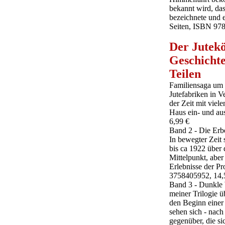
bekannt wird, das
bezeichnete und ei
Seiten, ISBN 97
Der Jutek
Geschichte
Teilen
Familiensaga um J
Jutefabriken in 
der Zeit mit vie
Haus ein- und a
6,99 €
Band 2 - Die Erb
In bewegter Zeit
bis ca 1922 über 
Mittelpunkt, aber
Erlebnisse der P
3758405952, 14,5
Band 3 - Dunkle 
meiner Trilogie 
den Beginn einer
sehen sich - nac
gegenüber, die si