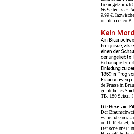
Brandgefährlich!
66 Seiten, vier 
9,99 €. Inzwisch
mit den ersten B
Kein Mord
Am Braunschwei
Ereignisse, als
einen der Schau
der ungeliebte 
Schauspieler er
Einladung zu de
1859 in Prag vo
Braunschweig en
de Prusse in Bra
gefährliches Spiel
TB, 180 Seiten, 
Die Hexe von F
Der Braunschweig
während eines Url
und hilft dabei, i
Der scheinbar un
Himmelfahrt beko