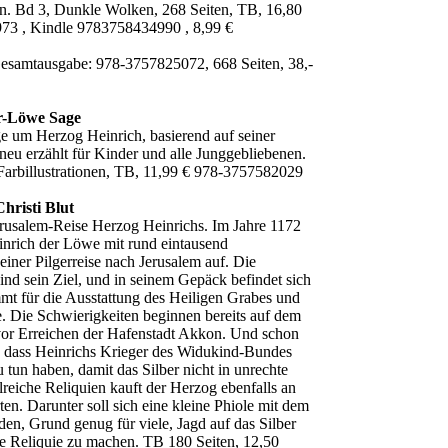
n. Bd 3, Dunkle Wolken, 268 Seiten, TB, 16,80
73 , Kindle 9783758434990 , 8,99 €
esamtausgabe: 978-3757825072, 668 Seiten, 38,-
er-Löwe Sage
e um Herzog Heinrich, basierend auf seiner
neu erzählt für Kinder und alle Junggebliebenen.
 Farbillustrationen, TB, 11,99 € 978-3757582029
Christi Blut
usalem-Reise Herzog Heinrichs. Im Jahre 1172
inrich der Löwe mit rund eintausend
einer Pilgerreise nach Jerusalem auf. Die
sind sein Ziel, und in seinem Gepäck befindet sich
immt für die Ausstattung des Heiligen Grabes und
e. Die Schwierigkeiten beginnen bereits auf dem
vor Erreichen der Hafenstadt Akkon. Und schon
h, dass Heinrichs Krieger des Widukind-Bundes
u tun haben, damit das Silber nicht in unrechte
reiche Reliquien kauft der Herzog ebenfalls an
en. Darunter soll sich eine kleine Phiole mit dem
nden, Grund genug für viele, Jagd auf das Silber
re Reliquie zu machen. TB 180 Seiten, 12,50