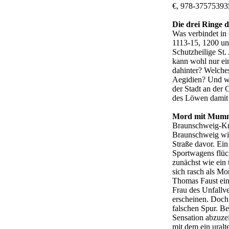
€, 978-37575393
Die drei Ringe
Was verbindet in
1113-15, 1200 un
Schutzheilige St.
kann wohl nur ein
dahinter? Welches
Aegidien? Und wi
der Stadt an der
des Löwen damit 
Mord mit Mum
Braunschweig-Kr
Braunschweig wir
Straße davor. Ein
Sportwagens flüc
zunächst wie ein 
sich rasch als M
Thomas Faust eing
Frau des Unfallve
erscheinen. Doch
falschen Spur. Be
Sensation abzuze
mit dem ein ural