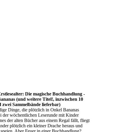
im-Lichtparcours_hohe-Aufloesung_ybmhjgr6
rei_6t1ag5xa
nd-Park_brv6hr5o
rstlesealter: Die magische Buchhandlung -
ananas (und weitere Titel!, inzwischen 10
 zwei Sammelbände lieferbar)
ige Dinge, die plötzlich in Onkel Bananas
 der wöchentlichen Leserunde mit Kinder
nes der alten Bücher aus einem Regal fällt, fliegt
nder plötzlich ein kleiner Drache heraus und
 speien. Aber Feuer in einer Buchhandlung?