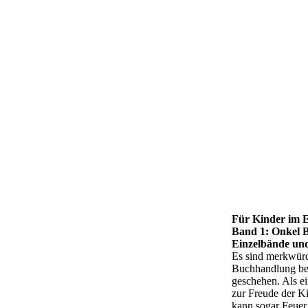
Tomos-Forrest---Mordanschlag-be
Tomos-Forrest---Mord-in-der-Libe
Tomos-Forrest---Mord-im-Schloss
Tomos-Forrest---Mord-im-Richmo
Für Kinder im E
Band 1: Onkel B
(2)
Einzelbände und
Es sind merkwürd
Buchhandlung bei
geschehen. Als ei
ront
zur Freude der Ki
kann sogar Feuer