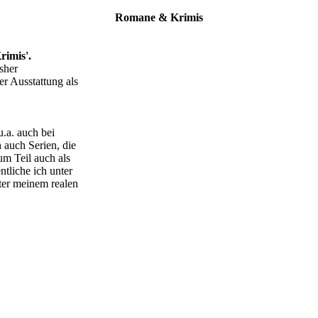
Romane & Krimis
rimis'.
sher
Tomos-Forrest---Tod-eines-Wikin
er Ausstattung als
Tomos-Forrest---Skalpjaeger-Ges
u.a. auch bei
h auch Serien, die
m Teil auch als
tliche ich unter
er meinem realen