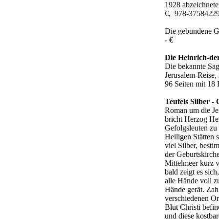
1928 abzeichnete
€, 978-37584229
Die gebundene G
- €
Die Heinrich-d
Die bekannte Sag
Jerusalem-Reise, 
96 Seiten mit 18
Teufels Silber - 
Roman um die Jer
bricht Herzog He
Gefolgsleuten zu 
Heiligen Stätten 
viel Silber, best
der Geburtskirch
Mittelmeer kurz 
bald zeigt es sic
alle Hände voll z
Hände gerät. Zahl
verschiedenen Ort
Blut Christi befi
und diese kostba